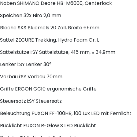
Naben
SHIMANO Deore HB-M6000, Centerlock
Speichen
32x Niro 2,0 mm
Bleche
SKS Bluemels 20 Zoll, Breite 65mm
Sattel
ZECURE Trekking, Hydro Foam Gr. L
Sattelstütze
i:SY Sattelstütze, 415 mm, ⌀ 34,9mm
Lenker
i:SY Lenker 30°
Vorbau
i:SY Vorbau 70mm
Griffe
ERGON GC10 ergonomische Griffe
Steuersatz
i:SY Steuersatz
Beleuchtung
FUXON FF-100HB, 100 Lux LED mit Fernlicht
Rücklicht
FUXON R-Glow S LED Rücklicht