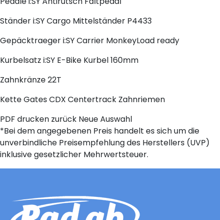
Pedale
i:SY Antirutsch Faltpedal
Ständer
i:SY Cargo Mittelständer P4433
Gepäcktraeger
i:SY Carrier MonkeyLoad ready
Kurbelsatz
i:SY E-Bike Kurbel 160mm
Zahnkränze
22T
Kette
Gates CDX Centertrack Zahnriemen
PDF drucken
zurück
Neue Auswahl
*Bei dem angegebenen Preis handelt es sich um die
unverbindliche Preisempfehlung des Herstellers (UVP)
inklusive gesetzlicher Mehrwertsteuer.