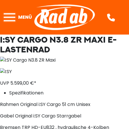
MENÜ
I:SY CARGO N3.8 ZR MAXI
E-
LASTENRAD
UVP
5.599,
00
€*
Spezifikationen
Rahmen
Original i:SY Cargo 51 cm Unisex
Gabel
Original i:SY Cargo Starrgabel
Bremsen
TRP HD-EU832 , hydraulische 4-Kolben